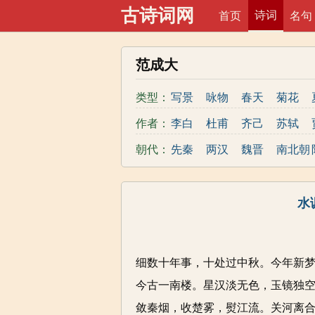
古诗词网
诗词
首页
名句
范成大
类型：
写景
咏物
春天
菊花
山水
边塞
写雨
写山
作者：
李白
杜甫
齐己
苏轼
写花
黄河
离别
梅花
韦庄
陆游
李贺
屈原
朝代：
先秦
两汉
魏晋
南北朝
思念
励志
惜时
哲理
韩愈
王建
晏殊
岑参
清代
节日
老师
春节
母亲
钱起
郑燮
张说
朱熹
水
七夕
乐府
中秋
怀古
程垓
白居易
辛弃疾
李
七夕节
中秋节
重阳节
高
范仲淹
王安石
陆龟蒙
权
忧国忧民
咏史怀古
宋词
司马迁
杜荀鹤
皇甫冉
温
细数十年事，十处过中秋。今年新
初中文言文
高中文言文
古
马致远
刘辰翁
杨万里
皮
今古一南楼。星汉淡无色，玉镜独
敛秦烟，收楚雾，熨江流。关河离