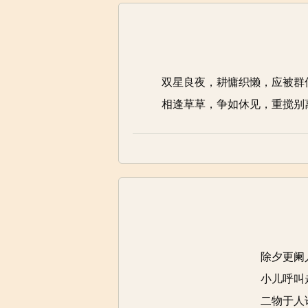
双星良夜，耕慵织懒，应被群
相逢草草，争如休见，重搅别
除夕更阑
小儿呼叫
二物于人