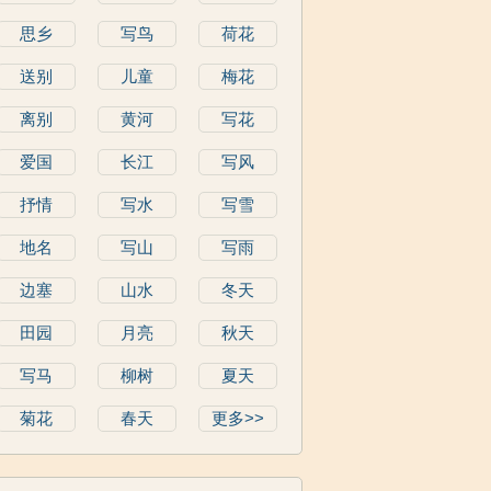
思乡
写鸟
荷花
送别
儿童
梅花
离别
黄河
写花
爱国
长江
写风
抒情
写水
写雪
地名
写山
写雨
边塞
山水
冬天
田园
月亮
秋天
写马
柳树
夏天
菊花
春天
更多>>