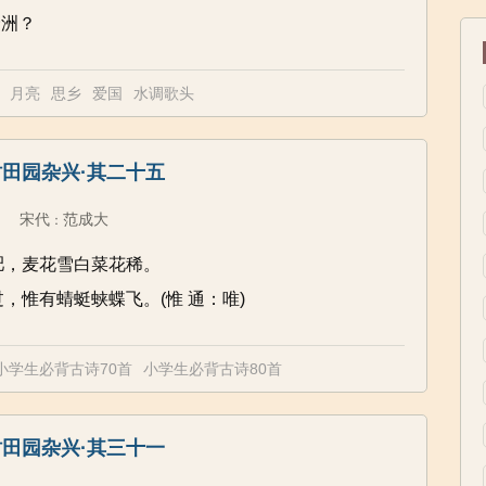
沧洲？
月亮
思乡
爱国
水调歌头
田园杂兴·其二十五
宋代
范成大
：
肥，麦花雪白菜花稀。
，惟有蜻蜓蛱蝶飞。(惟 通：唯)
小学生必背古诗70首
小学生必背古诗80首
田园杂兴·其三十一