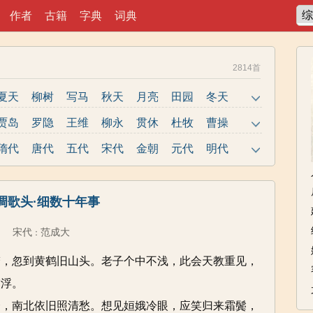
作者
古籍
字典
词典
2814首
夏天
柳树
写马
秋天
月亮
田园
冬天
地名
写雪
写水
抒情
写风
长江
爱国
贾岛
罗隐
王维
柳永
贯休
杜牧
曹操
儿童
送别
荷花
写鸟
思乡
读书
爱情
李煜
曹植
王勃
元稹
张籍
张祜
孟郊
隋代
唐代
五代
宋代
金朝
元代
明代
婉约
豪放
闺怨
悼亡
诗经
民谣
写人
皎然
岳飞
许浑
卢纶
姚合
秦观
郑谷
友情
战争
元宵
寒食
清明
端午
楚辞
张炎
韩偓
高适
方干
李峤
赵嘏
贺铸
调歌头·细数十年事
重阳
忧民
元宵节
寒食节
清明节
端午节
清照
刘禹锡
李商隐
陶渊明
孟浩然
柳宗元
中古诗
小学文言
初中文言
高中文言
德舆
晏几道
欧阳修
黄庭坚
周邦彦
韦应物
宋代
范成大
：
精选
小学古诗
初中古诗
古文观止
小学文言文
庭筠
刘长卿
卓文君
吴文英
文天祥
王昌龄
梦，忽到黄鹤旧山头。老子个中不浅，此会天教重见，
诗十九首
唐诗三百首
古诗三百首
宋词三百首
日休
左丘明
诸葛亮
空浮。
合，南北依旧照清愁。想见姮娥冷眼，应笑归来霜鬓，