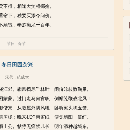
卖不得，相逢大笑相揶揄。
重帘下，独要买添令问价。
不须钱，奉赊痴呆千百年。
节日
春节
冬日田园杂兴
宋代
范成大
：
绕江郊。霜风捣尽千林叶，闲倚筇枝数鹳巢。
困蒙蒙。过门走马何官职，侧帽笼鞭战北风！
似僧寮。从教屋外阴风吼，卧听篱头响玉箫。
暗房栊；晚来拭净南窗纸，便觉斜阳一倍红。
酹土公。牯牸无瘟犊儿长，明年添种越城东。