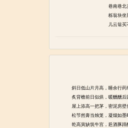
巷南巷北
栎翁块坐
儿云翁买
斜日低山片月高，睡余行药
炙背檐前日似烘，暖醺醺后
屋上添高一把茅，密泥房壁
松节然膏当烛笼，凝烟如墨
乾高寅缺筑牛宫，巵酒豚蹄