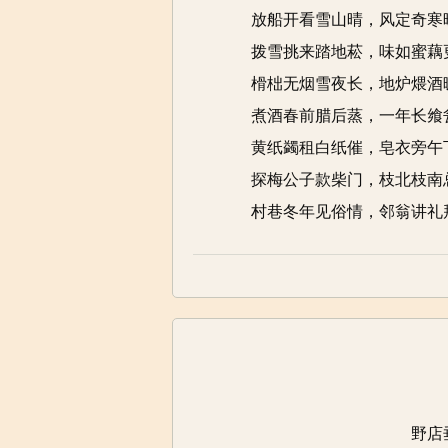
放船开看雪山晴，风定奇寒
拨雪挑来踏地菘，味如蜜藕
榾柮无烟雪夜长，地炉煨酒
煮酒春前腊后蒸，一年长飨
黄纸蠲租白纸催，皂衣旁午
探梅公子款柴门，枝北枝南
村巷冬年见俗情，邻翁讲礼
野店