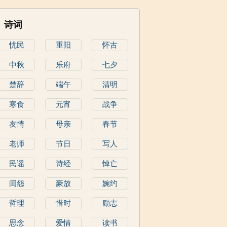
诗词
忧民
重阳
怀古
中秋
乐府
七夕
楚辞
端午
清明
寒食
元宵
战争
友情
母亲
春节
老师
节日
写人
民谣
诗经
悼亡
闺怨
豪放
婉约
哲理
惜时
励志
思念
爱情
读书