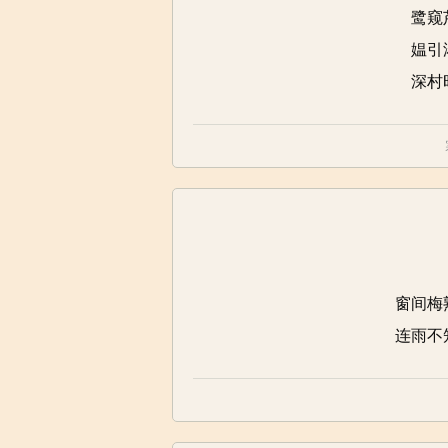
鹭窥
媪引
深村
窗间梅
连雨不