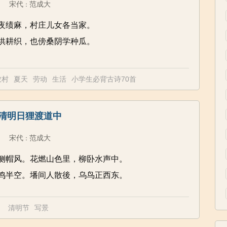
宋代
范成大
：
夜绩麻，村庄儿女各当家。
供耕织，也傍桑阴学种瓜。
农村
夏天
劳动
生活
小学生必背古诗70首
清明日狸渡道中
宋代
范成大
：
侧帽风。花燃山色里，柳卧水声中。
鸣半空。墦间人散後，乌鸟正西东。
清明节
写景