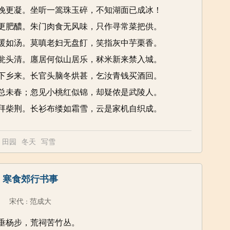
晚更凝。坐听一篙珠玉碎，不知湖面已成冰！
更肥醲。朱门肉食无风味，只作寻常菜把供。
暖如汤。莫嗔老妇无盘飣，笑指灰中芋栗香。
瓮头清。廛居何似山居乐，秫米新来禁入城。
下乡来。长官头脑冬烘甚，乞汝青钱买酒回。
总未春；忽见小桃红似锦，却疑侬是武陵人。
拜柴荆。长衫布缕如霜雪，云是家机自织成。
田园
冬天
写雪
寒食郊行书事
宋代
范成大
：
垂杨步，荒祠苦竹丛。