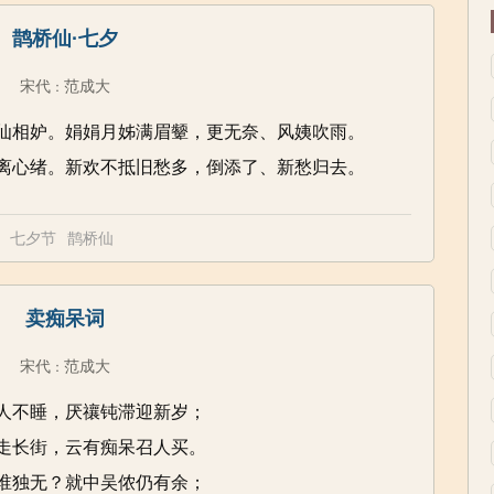
鹊桥仙·七夕
宋代
范成大
：
仙相妒。娟娟月姊满眉颦，更无奈、风姨吹雨。
离心绪。新欢不抵旧愁多，倒添了、新愁归去。
七夕节
鹊桥仙
卖痴呆词
宋代
范成大
：
人不睡，厌禳钝滞迎新岁；
走长街，云有痴呆召人买。
谁独无？就中吴侬仍有余；