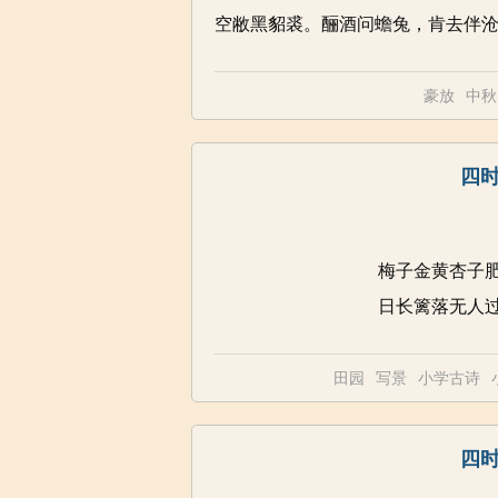
空敝黑貂裘。酾酒问蟾兔，肯去伴
豪放
中秋
四时
梅子金黄杏子
日长篱落无人过
田园
写景
小学古诗
四时