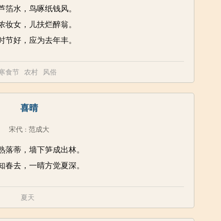
芦箔水，鸟啄纸钱风。
浓妆女，儿扶烂醉翁。
时节好，应为去年丰。
寒食节
农村
风俗
喜晴
宋代
范成大
：
熟落蒂，墙下笋成出林。
知春去，一晴方觉夏深。
夏天