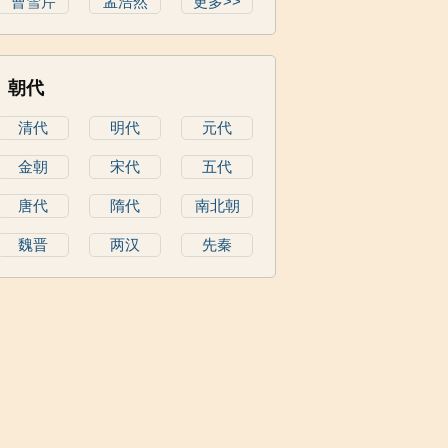
曹雪芹
孟浩然
更多>>
朝代
清代
明代
元代
金朝
宋代
五代
唐代
隋代
南北朝
魏晋
两汉
先秦