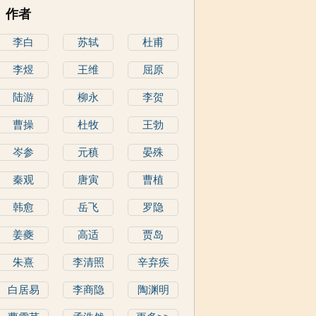
作者
李白
苏轼
杜甫
李煜
王维
屈原
陆游
柳永
李贺
曹操
杜牧
王勃
岑参
元稹
晏殊
秦观
唐寅
曹植
韩愈
岳飞
罗隐
姜夔
高适
贾岛
朱熹
李清照
辛弃疾
白居易
李商隐
陶渊明