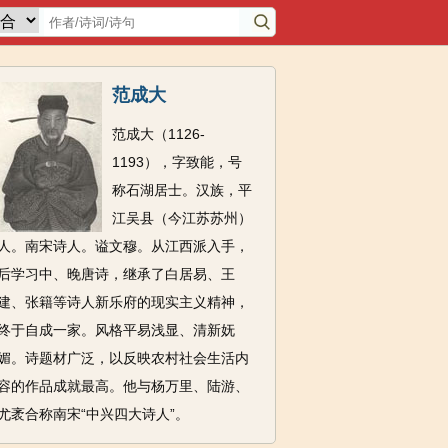
范成大
范成大（1126-
1193），字致能，号
称石湖居士。汉族，平
江吴县（今江苏苏州）
人。南宋诗人。谥文穆。从江西派入手，
后学习中、晚唐诗，继承了白居易、王
建、张籍等诗人新乐府的现实主义精神，
终于自成一家。风格平易浅显、清新妩
媚。诗题材广泛，以反映农村社会生活内
容的作品成就最高。他与杨万里、陆游、
尤袤合称南宋“中兴四大诗人”。