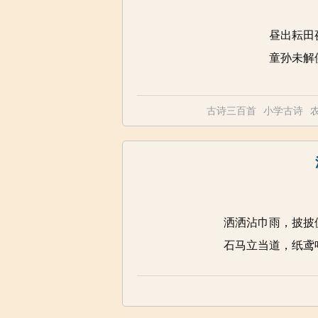
昼出耘田
童孙未解
古诗三百首
小学古诗
洒洒沾巾雨，披披
石马立当道，纸鸢